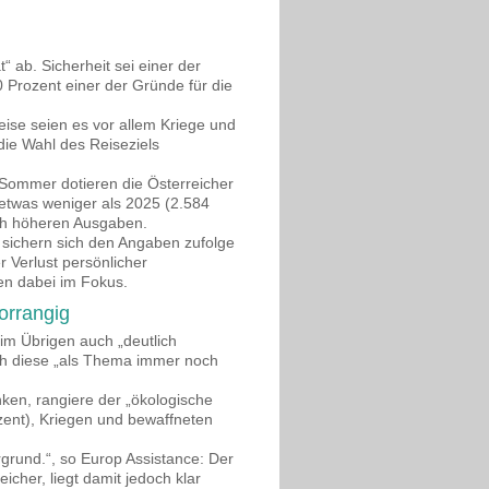
“ ab. Sicherheit sei einer der
0 Prozent einer der Gründe für die
ise seien es vor allem Kriege und
die Wahl des Reiseziels
Sommer dotieren die Österreicher
 etwas weniger als 2025 (2.584
ich höheren Ausgaben.
 sichern sich den Angaben zufolge
 Verlust persönlicher
en dabei im Fokus.
orrangig
im Übrigen auch „deutlich
ich diese „als Thema immer noch
ken, rangiere der „ökologische
ozent), Kriegen und bewaffneten
grund.“, so Europ Assistance: Der
cher, liegt damit jedoch klar