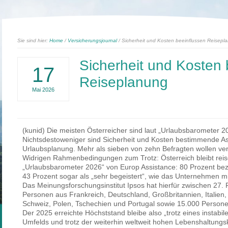
Sie sind hier:
Home
/
Versicherungsjournal
/ Sicherheit und Kosten beeinflussen Reisepl
Sicherheit und Kosten 
17
Reiseplanung
Mai
2026
(kunid) Die meisten Österreicher sind laut „Urlaubsbarometer 20
Nichtsdestoweniger sind Sicherheit und Kosten bestimmende Asp
Urlaubsplanung. Mehr als sieben von zehn Befragten wollen ve
Widrigen Rahmenbedingungen zum Trotz: Österreich bleibt reise
„Urlaubsbarometer 2026“ von Europ Assistance: 80 Prozent beze
43 Prozent sogar als „sehr begeistert“, wie das Unternehmen mit
Das Meinungsforschungsinstitut Ipsos hat hierfür zwischen 27. 
Personen aus Frankreich, Deutschland, Großbritannien, Italien, 
Schweiz, Polen, Tschechien und Portugal sowie 15.000 Persone
Der 2025 erreichte Höchststand bleibe also „trotz eines instabil
Umfelds und trotz der weiterhin weltweit hohen Lebenshaltungsko