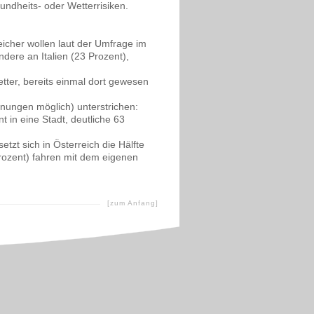
sundheits- oder Wetterrisiken.
eicher wollen laut der Umfrage im
ndere an Italien (23 Prozent),
etter, bereits einmal dort gewesen
nungen möglich) unterstrichen:
t in eine Stadt, deutliche 63
tzt sich in Österreich die Hälfte
Prozent) fahren mit dem eigenen
[zum Anfang]