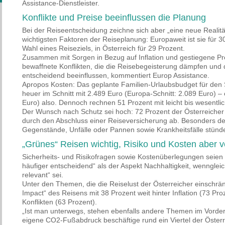
Assistance-Dienstleister.
Konflikte und Preise beeinflussen die Planung
Bei der Reiseentscheidung zeichne sich aber „eine neue Realität
wichtigsten Faktoren der Reiseplanung: Europaweit ist sie für 3
Wahl eines Reiseziels, in Österreich für 29 Prozent.
Zusammen mit Sorgen in Bezug auf Inflation und gestiegene Pre
bewaffnete Konflikten, die die Reisebegeisterung dämpfen und 
entscheidend beeinflussen, kommentiert Europ Assistance.
Apropos Kosten: Das geplante Familien-Urlaubsbudget für den 
heuer im Schnitt mit 2.489 Euro (Europa-Schnitt: 2.089 Euro) –
Euro) also. Dennoch rechnen 51 Prozent mit leicht bis wesentl
Der Wunsch nach Schutz sei hoch: 72 Prozent der Österreicher
durch den Abschluss einer Reiseversicherung ab. Besonders der
Gegenstände, Unfälle oder Pannen sowie Krankheitsfälle stünd
„Grünes“ Reisen wichtig, Risiko und Kosten aber v
Sicherheits- und Risikofragen sowie Kostenüberlegungen seien 
häufiger entscheidend“ als der Aspekt Nachhaltigkeit, wenngle
relevant“ sei.
Unter den Themen, die die Reiselust der Österreicher einschrän
Impact“ des Reisens mit 38 Prozent weit hinter Inflation (73 Pr
Konflikten (63 Prozent).
„Ist man unterwegs, stehen ebenfalls andere Themen im Vorder
eigene CO2-Fußabdruck beschäftige rund ein Viertel der Österrei