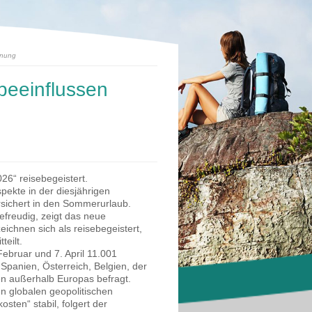
anung
beeinflussen
26“ reisebegeistert.
ekte in der diesjährigen
rsichert in den Sommerurlaub.
freudig, zeigt das neue
ichnen sich als reisebegeistert,
teilt.
Februar und 7. April 11.001
Spanien, Österreich, Belgien, der
n außerhalb Europas befragt.
en globalen geopolitischen
sten“ stabil, folgert der