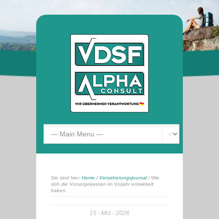
Sie sind hier:
Home
/
Versicherungsjournal
/ Wie
sich die Vorsorgekassen im Vorjahr entwickelt
haben
15
Mrz
2026