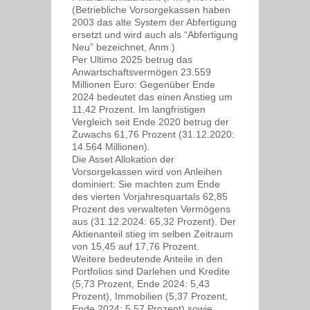
(Betriebliche Vorsorgekassen haben
2003 das alte System der Abfertigung
ersetzt und wird auch als “Abfertigung
Neu” bezeichnet, Anm.)
Per Ultimo 2025 betrug das
Anwartschaftsvermögen 23.559
Millionen Euro: Gegenüber Ende
2024 bedeutet das einen Anstieg um
11,42 Prozent. Im langfristigen
Vergleich seit Ende 2020 betrug der
Zuwachs 61,76 Prozent (31.12.2020:
14.564 Millionen).
Die Asset Allokation der
Vorsorgekassen wird von Anleihen
dominiert: Sie machten zum Ende
des vierten Vorjahresquartals 62,85
Prozent des verwalteten Vermögens
aus (31.12.2024: 65,32 Prozent). Der
Aktienanteil stieg im selben Zeitraum
von 15,45 auf 17,76 Prozent.
Weitere bedeutende Anteile in den
Portfolios sind Darlehen und Kredite
(5,73 Prozent, Ende 2024: 5,43
Prozent), Immobilien (5,37 Prozent,
Ende 2024: 5,57 Prozent) sowie