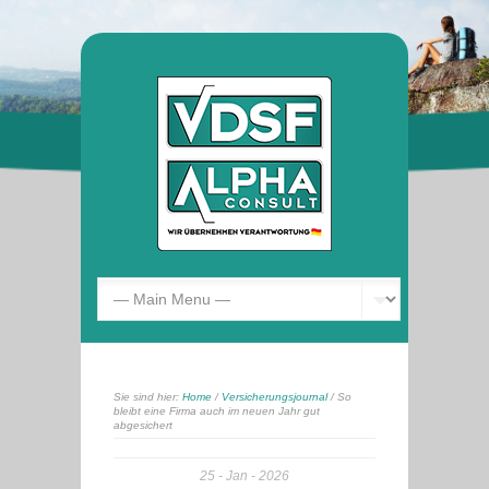
Sie sind hier:
Home
/
Versicherungsjournal
/ So
bleibt eine Firma auch im neuen Jahr gut
abgesichert
25
Jan
2026