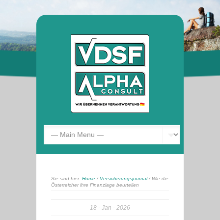
Sie sind hier:
Home
/
Versicherungsjournal
/ Wie die
Österreicher ihre Finanzlage beurteilen
18
Jan
2026