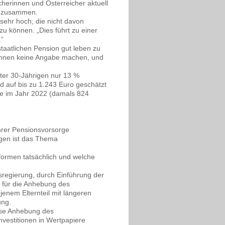
herinnen und Österreicher aktuell
ie zusammen.
sehr hoch, die nicht davon
zu können. „Dies führt zu einer
.“
staatlichen Pension gut leben zu
können keine Angabe machen, und
ter 30-Jährigen nur 13 %
rd auf bis zu 1.243 Euro geschätzt
age im Jahr 2022 (damals 824
hrer Pensionsvorsorge
gen ist das Thema
eformen tatsächlich und welche
regierung, durch Einführung der
% für die Anhebung des
 jenem Elternteil mit längeren
ung.
eise Anhebung des
nvestitionen in Wertpapiere