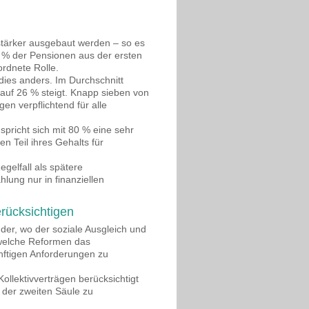
h stärker ausgebaut werden – so es
0 % der Pensionen aus der ersten
ordnete Rolle.
dies anders. Im Durchschnitt
 auf 26 % steigt. Knapp sieben von
en verpflichtend für alle
pricht sich mit 80 % eine sehr
n Teil ihres Gehalts für
gelfall als spätere
lung nur in finanziellen
erücksichtigen
der, wo der soziale Ausgleich und
, welche Reformen das
nftigen Anforderungen zu
Kollektivverträgen berücksichtigt
 der zweiten Säule zu