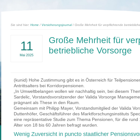
Sie sind hier:
Home
/
Versicherungsjournal
/ Große Mehrheit für verpflichtende betrieblic
Große Mehrheit für ver
11
betriebliche Vorsorge
Mai
2025
(kunid) Hohe Zustimmung gibt es in Österreich für Teilpension
Antrittsalters bei Korridorpensionen.
„In Umweltbelangen wollen wir nachhaltig sein, bei diesem Them
Sardelic, Vorstandsvorsitzender der Valida Vorsorge Manageme
prägnant als These in den Raum.
Gemeinsam mit Philipp Mayer, Vorstandsmitglied der Valida V
Duttenhöfer, Geschäftsführer des Marktforschungsinstituts Spec
eine repräsentative Studie zum Thema Pensionen, für die rund
Alter von 18 bis 60 Jahren befragt wurden.
Wenig Zuversicht in puncto staatlicher Pensionsvo