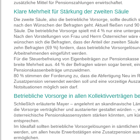
zusätzliche Mittel für Pensionszahlungen erwirtschaftet.
Klare Mehrheit für Stärkung der zweiten Säule
Die zweite Säule, also die betriebliche Vorsorge, sollte deutlic
nach den Wünschen der Befragten geht. Aktuell fließen rund 9
Säule. Die betriebliche Vorsorge spielt mit 4 % nur eine unterge
Nach den Vorstellungen von Frau und Herrn Österreicher wäre 
wünschen sich die Befragten, dass der Anteil der zweiten Säule
zehn Befragten (69 %) fordern, dass betriebliche Vorsorgelösung
Arbeitnehmenden eingeführt werden.
Für die Steuerbefreiung von Eigenbeiträgen zur Pensionskasse s
breite Mehrheit aus. 44 % der Befragten wären sogar bereit, eine
Pensionskassenbeiträge umzuwidmen.
80 % stimmen der Forderung zu, dass die Abfertigung Neu im Re
Zusatzpension verwendet werden soll und eine vorzeitige Auszah
Notsituationen möglich sein darf.
Betriebliche Vorsorge in allen Kollektivverträgen b
Schließlich erläuterte Mayer – angelehnt an skandinavische Län
die Vorsorge verträglicher und austarierter gestaltet würden –
österreichische Pensionskassensystem stärken könnten, um kü
entsprechen.
Im Idealfall sollten betriebliche Vorsorgelösungen in sämtlichen 
werden, um allen heute Erwerbstätigen eine Zusatzpension aus
ermöglichen.