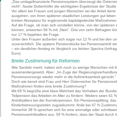
„Das umlagefinanzierte Pensionssystem überzeugt die Österreic
nicht“, fasste Duttenhöfer die wichtigsten Ergebnisse der Stud
Vor allem bei Frauen und jungen Menschen sei der Anteil derer 
ausgehen, von ihren späteren staatlichen Leistungen gut leben 
breiten Akzeptanz für ergänzende kapitalgedeckte Maßnahmen
Auf die Frage, ob man sich vorstellen könne, von der späteren 
können, antworten 58 % mit „Nein“. Drei von zehn Befragten 
nur 17 % bejahten die Frage.
Unter den Frauen äußerten sich sogar nur 12 % und bei den un
zuversichtlich. Die spätere Pensionslücke bei Pensionsantritt wi
– ein deutlicher Anstieg im Vergleich zur letzten Spectra-Umfr
Euro).
Breite Zustimmung für Reformen
Wie Sardelic meint, haben sich noch zu wenige Menschen mit i
auseinandergesetzt. Aber: „Im Zuge der Regierungsverhandlun
Pensionsvorsorge wieder mehr in die Aufmerksamkeit gerückt.“
Doch wie bereit sind Frau und Herr Österreicher für Pensionsr
Maßnahmen finden eine breite Zustimmung?
Mit 69 % begrüße eine klare Mehrheit das Vorhaben der Bundes
Teilpension das Arbeiten im Alter zu fördern. Weiters seien 61 
Antrittsalters bei der Korridorpension. Ein Pensionssplitting, das
Kinderbetreuungszeiten zugutekommt, finde bei 47 % Zustimm
Immerhin 38 % sprechen sich für eine einmalige oder schrittw
Pensionsantrittsalters aus. 59 % fordern, dass der Staat durch I