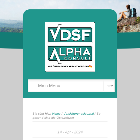
Sie sind hier:
Home
/
Versicherungsjournal
/ So
gesund sind die Österreicher
14
Apr
2024