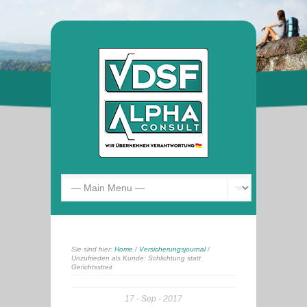
Sie sind hier:
Home
/
Versicherungsjournal
/
Unzufrieden als Kunde: Schlichtung statt
Gerichtsstreit
17
Sep
2017