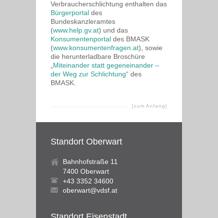
Verbraucherschlichtung enthalten das
Bürgerportal
des
Bundeskanzleramtes
(
www.help.gv.at
) und das
Konsumentenportal
des BMASK
(
www.konsumentenfragen.at
), sowie
die herunterladbare Broschüre
„
Miteinander statt gegeneinander –
der Weg zur Schlichtung
“ des
BMASK.
[zum Anfang]
Standort Oberwart
Bahnhofstraße 11
7400 Oberwart
+43 3352 34600
oberwart@vdsf.at
Standort Eisenstadt